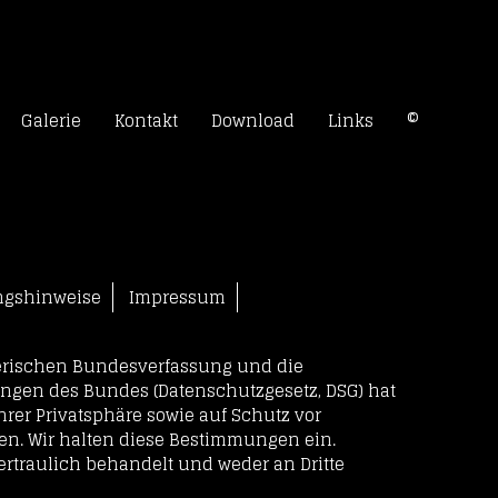
rn
Galerie
Kontakt
Download
Links
©
k
ngshinweise
Impressum
izerischen Bundesverfassung und die
gen des Bundes (Datenschutzgesetz, DSG) hat
rer Privatsphäre sowie auf Schutz vor
en. Wir halten diese Bestimmungen ein.
ertraulich behandelt und weder an Dritte