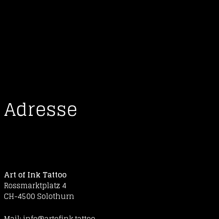
Suchen
nach:
Adresse
Art of Ink Tattoo
Rossmarktplatz 4
CH-4500 Solothurn
Mail:
info@artofink.tattoo