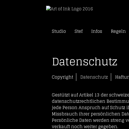
Skip
Tattoo Studio Solothu
Studio
Stef
Infos
Regeln
to
Art of In
content
Datenschutz
Copyright
Datenschutz
Haftu
Gestützt auf Artikel 13 der schwe
datenschutzrechtlichen Bestimmun
jede Person Anspruch auf Schutz ih
Missbrauch ihrer persönlichen Dat
Persönliche Daten werden streng v
verkauft noch weiter gegeben.